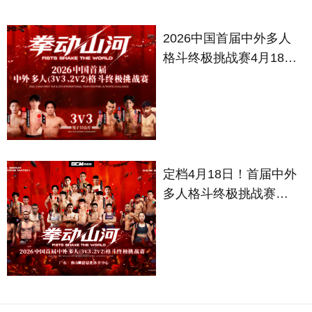
2026中国首届中外多人
格斗终极挑战赛4月18日
顺德开赛
定档4月18日！首届中外
多人格斗终极挑战赛将
燃动顺德